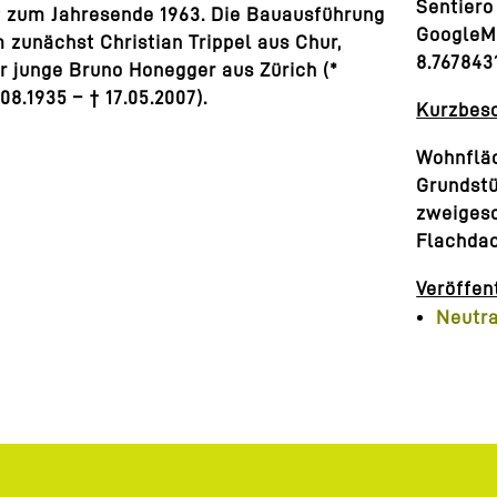
Sentiero
t zum Jahresende 1963. Die Bauausführung
GoogleMa
zunächst Christian Trippel aus Chur,
8.767843
r junge Bruno Honegger aus Zürich (*
08.1935 – † 17.05.2007).
Kurzbes
Wohnflä
Grundstü
zweigesc
Flachda
Veröffe
Neutra