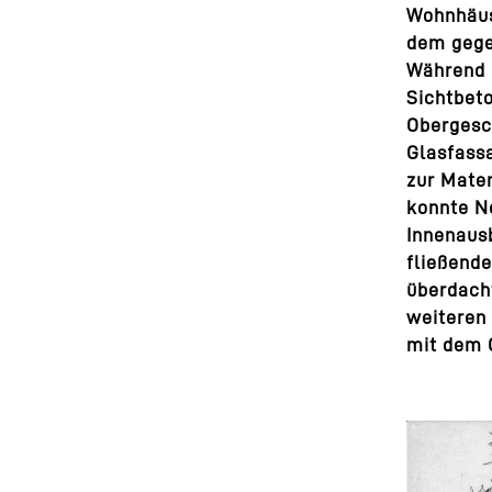
Wohnhäus
dem gege
Während 
Sichtbeto
Obergesc
Glasfassa
zur Mate
konnte N
Innenausb
fließende
überdach
weiteren
mit dem 