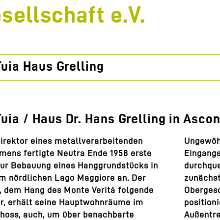
uia Haus Grelling
uia / Haus Dr. Hans Grelling in Asco
irektor eines metallverarbeitenden
​Ungewöh
mens fertigte Neutra Ende 1958 erste
Eingangs
zur Bebauung eines Hanggrundstücks in
durchque
m nördlichen Lago Maggiore an. Der
zunächst
, dem Hang des Monte Veritá folgende
Obergesc
r, erhält seine Hauptwohnräume im
position
hoss, auch, um über benachbarte
Außentre