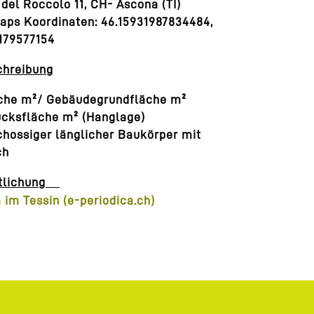
 del Roccolo 11, CH- Ascona (TI)
ps Koordinaten: 46.15931987834484,
179577154
chreibung
che m²/ Gebäudegrundfläche m²
cksfläche m² (Hanglage)
hossiger länglicher Baukörper mit
ch
ntlichung
 im Tessin (e-periodica.ch)