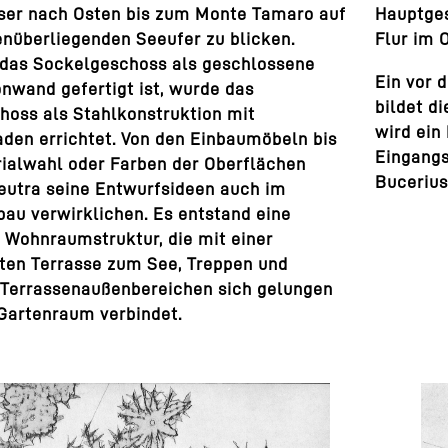
er nach Osten bis zum Monte Tamaro auf
Hauptges
nüberliegenden Seeufer zu blicken.
Flur im 
das Sockelgeschoss als geschlossene
Ein vor 
nwand gefertigt ist, wurde das
bildet d
hoss als Stahlkonstruktion mit
wird ein
den errichtet. Von den Einbaumöbeln bis
Eingangs
rialwahl oder Farben der Oberflächen
Bucerius
eutra seine Entwurfsideen auch im
au verwirklichen. Es entstand eine
 Wohnraumstruktur, die mit einer
ten Terrasse zum See, Treppen und
 Terrassenaußenbereichen sich gelungen
Gartenraum verbindet.